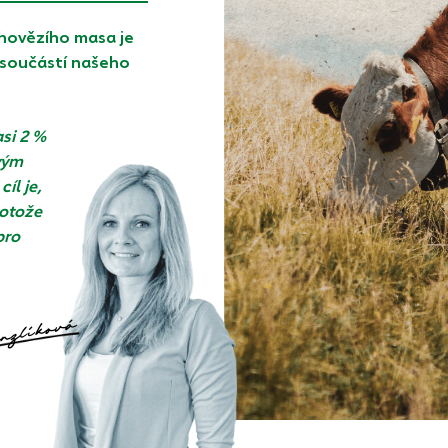
 hovězího masa je
 součástí našeho
si 2 %
vým
íl je,
rotože
pro
nzlíková