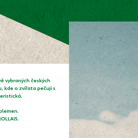
vě vybraných českých
 kde o zvířata pečují s
eristická.
 plemen.
ROLLAIS.