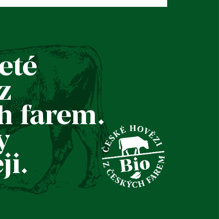
eté
z
h farem.
y
ji.