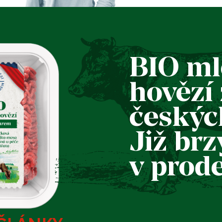
BIO ml
hovězí 
českýc
Již brz
v prode