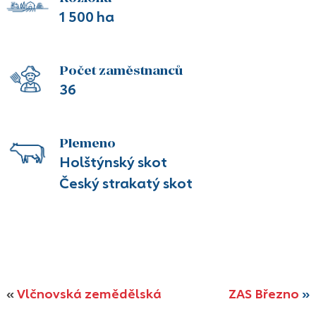
1 500 ha
Počet zaměstnanců
36
Plemeno
Holštýnský skot
Český strakatý skot
«
Vlčnovská zemědělská
ZAS Březno
»