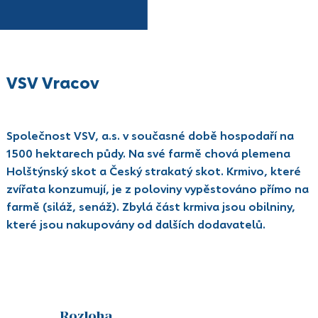
VSV Vracov
Společnost VSV, a.s. v současné době hospodaří na
1500 hektarech půdy. Na své farmě chová plemena
Holštýnský skot a Český strakatý skot. Krmivo, které
zvířata konzumují, je z poloviny vypěstováno přímo na
farmě (siláž, senáž). Zbylá část krmiva jsou obilniny,
které jsou nakupovány od dalších dodavatelů.
Rozloha